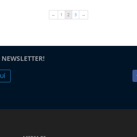
←
1
2
3
→
A NEWSLETTER!
UÍ