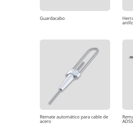
Guardacabo
Herra
anill
Remate automático para cable de
Rema
acero
ADS